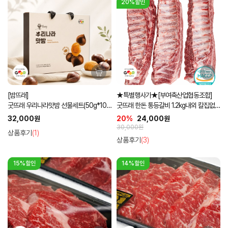
20%할인
[밤뜨래]
★특별행사가★[부여축산업협동조합]
굿뜨래 우리나라맛밤 선물세트(50g*10
굿뜨래 한돈 통등갈비 1.2kg내외 칼집없는
입)
통포장
32,000원
20%
24,000원
30,000원
상품후기
(1)
상품후기
(3)
15%할인
14%할인