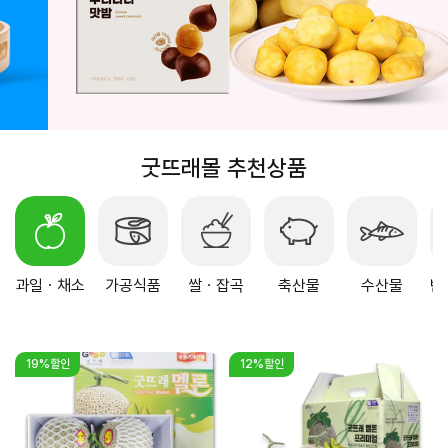
굿뜨래몰 추천상품
과일ㆍ채소
가공식품
쌀ㆍ잡곡
축산물
수산물
반
19%할인
12%할인