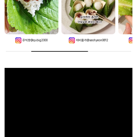
큐빅짱@qubig2000
레비올라@seohyeon0812
뎅구리@