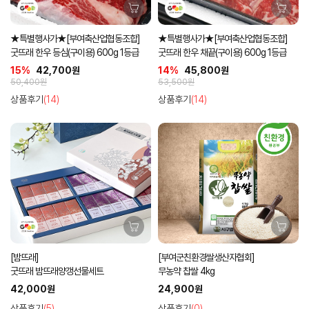
★특별행사가★[부여축산업협동조합]
★특별행사가★[부여축산업협동조합]
굿뜨래 한우 등심(구이용) 600g 1등급
굿뜨래 한우 채끝(구이용) 600g 1등급
15%
42,700원
14%
45,800원
50,400원
53,500원
상품후기
(14)
상품후기
(14)
[밤뜨래]
[부여군친환경쌀생산자협회]
굿뜨래 밤뜨래양갱선물세트
무농약 찹쌀 4kg
42,000원
24,900원
상품후기
(5)
상품후기
(0)