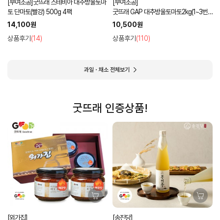
[부여조공]굿뜨래 스테비아 대추방울토마
[부여조공]
토 단마토(빨강) 500g 4팩
굿뜨래 GAP 대추방울토마토2kg(1~3번
과 램덤과)
14,100원
10,500원
상품후기
(14)
상품후기
(110)
과일ㆍ채소 전체보기
굿뜨래 인증상품!
[외가집]
[송진당]