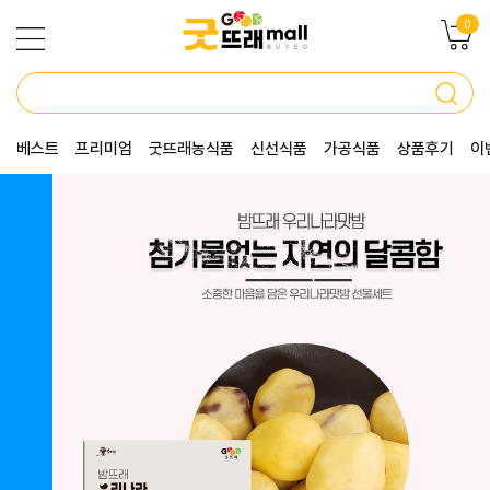
0
베스트
프리미엄
굿뜨래농식품
신선식품
가공식품
상품후기
이