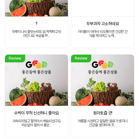
?
두부과자 고소하네요
하루지나서 잘랏는데도 넘 딱딱하고맛
아이들이 어려서 되도록이면 건강한 간
이안나요 숙성을 무...
식을 먹이려고 노력...
Review
Review
수박이 무척 신선하니 좋아요
토마토즙 굿!
과숙되지않고 잘익어서 배송되었구요
여름철 시원하고 달달한 음료가 생각나
파손없이 잘와서 좋았...
건강을 생각하며 주...