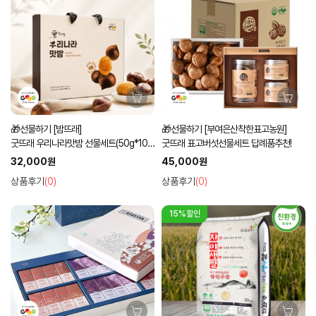
🎁선물하기 [밤뜨래]
🎁선물하기 [부여은산착한표고농원]
굿뜨래 우리나라맛밤 선물세트(50g*10
굿뜨래 표고버섯선물세트 답례품추천!
입)
32,000원
45,000원
상품후기
(0)
상품후기
(0)
15%할인