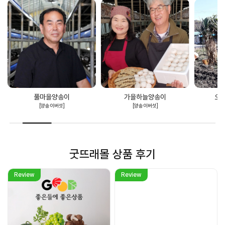
풀마을양송이
가을하늘양송이
오번리탁구
[양송이버섯]
[양송이버섯]
[구기자·맥
굿뜨래몰 상품 후기
Review
Review