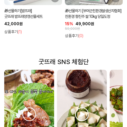
🎁선물하기[밤뜨래]
🎁선물하기 [부여군친환경쌀생산자협회]
굿뜨래 밤뜨래양갱선물세트
친환경 향진주 쌀 10kg 당일도정
42,000원
15%
49,900원
59,000원
상품후기
(1)
상품후기
(0)
굿뜨래 SNS 체험단