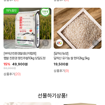
15%할인
[부여군친환경쌀생산자협회]
[달하산농장]
햅쌀 친환경 향진주쌀10kg 당일도정
달하산 유기농 쌀 현미2kg,5kg
15%
49,900원
19,500원
59,000원
상품후기
(9)
상품후기
(20)
선물하기상품!