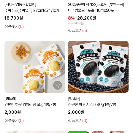
[사비팜영농조합법인]
20%쿠폰혜택가22,560원 [부여조공]
수박주스(수박멀국) 270mlx5개/10개
대추방울토마토즙 110mlx50포
18,700원
8%
28,200원
30,600원
상품후기
(0)
상품후기
(5)
[밤뜨래]
[밤뜨래]
간편한 하루 병아리콩 50g 1봉/7봉
간편한 하루 서리태 40g 1봉/7봉
2,000원
2,000원
상품후기
(0)
상품후기
(0)