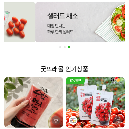
굿뜨래몰 인기상품
8%할인