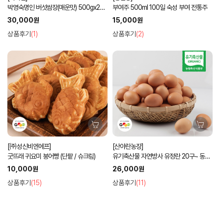
박영숙명인 버섯쌈장(매운맛) 500gx2병
부여주 500ml 100일 숙성 부여 전통주
선물세트
30,000원
15,000원
상품후기
(1)
상품후기
(2)
[㈜성신비엔에프]
[산야란농장]
굿뜨래 귀요미 붕어빵 (단팥 / 슈크림)
유기축산물 자연방사 유정란 20구~ 동물
복지
10,000원
26,000원
상품후기
(15)
상품후기
(11)