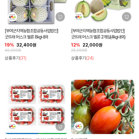
[부여군지역농협조합공동사업법인]
[부여군지역농협조합공동사업법인]
굿뜨래 머스크 멜론 8kg내외
굿뜨래 머스크 멜론 2개입(4kg내외)
19%
32,400원
12%
22,000원
40,000원
25,000원
상품후기
(31)
상품후기
(24)