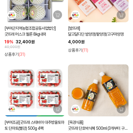
[부여군지역농협조합공동사업법인]
[밤뜨래]
굿뜨래 머스크 멜론 8kg내외
달고달디단 밤양갱/팥양갱/고구마양갱
19%
32,400원
4,000원
40,000원
상품후기
(11)
상품후기
(31)
[부여조공]굿뜨래 스테비아 대추방울토마
[옥경식품]
토 단마토(빨강) 500g 4팩
굿뜨래 단호박식혜 500ml (3개부터 구입