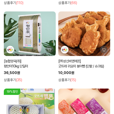
상품후기
(110)
상품후기
(66)
[농협양곡(주)]
[㈜성신비엔에프]
평안미10kg 단일미
굿뜨래 귀요미 붕어빵 (단팥 / 슈크림)
36,500원
10,000원
상품후기
(35)
상품후기
(15)
19%할인