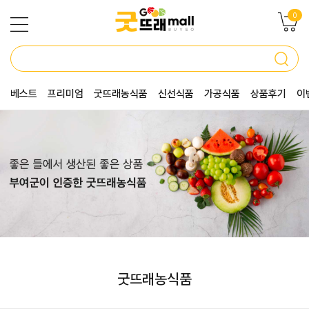
0
베스트
프리미엄
굿뜨래농식품
신선식품
가공식품
상품후기
이
굿뜨래농식품