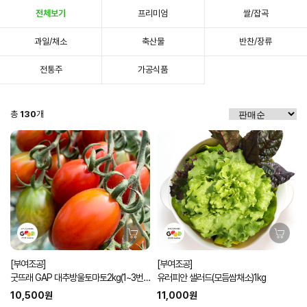
전체보기
프리미엄
쌀/잡곡
과일/채소
축산물
반찬/장류
전통주
가공식품
총
130
개
[부여조공]
[부여조공]
굿뜨래 GAP 대추방울토마토2kg(1~3번
유러피안 샐러드(모듬쌈채소)1kg
과 램덤과)
10,500원
11,000원