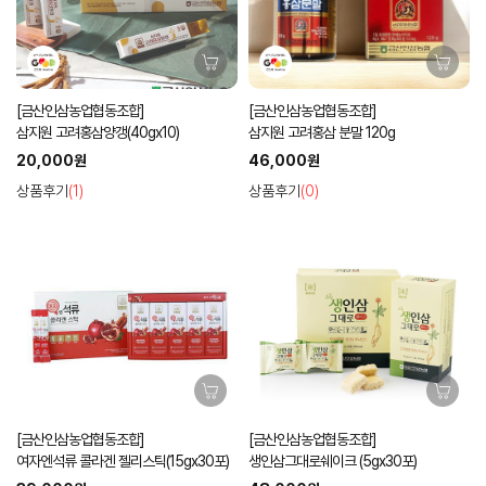
[금산인삼농업협동조합]
[금산인삼농업협동조합]
삼지원 고려홍삼양갱(40gx10)
삼지원 고려홍삼 분말 120g
20,000원
46,000원
상품후기
(1)
상품후기
(0)
[금산인삼농업협동조합]
[금산인삼농업협동조합]
여자엔석류 콜라겐 젤리스틱(15gx30포)
생인삼그대로쉐이크 (5gx30포)