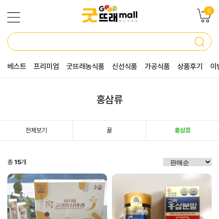
0
베스트
프리미엄
굿뜨래농식품
신선식품
가공식품
상품후기
이
홍삼류
전체보기
꿀
홍삼류
총
15
개