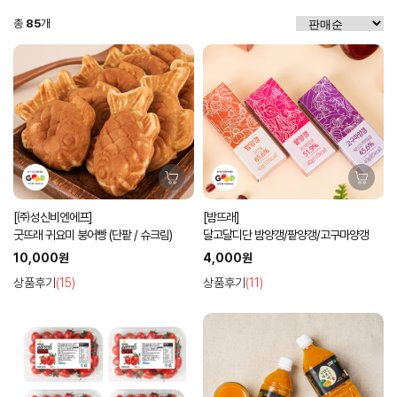
총
85
개
[㈜성신비엔에프]
[밤뜨래]
굿뜨래 귀요미 붕어빵 (단팥 / 슈크림)
달고달디단 밤양갱/팥양갱/고구마양갱
10,000원
4,000원
상품후기
(15)
상품후기
(11)