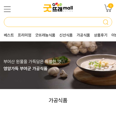
0
베스트
프리미엄
굿뜨래농식품
신선식품
가공식품
상품후기
이
가공식품