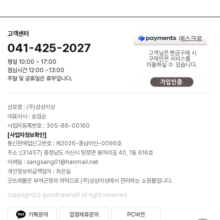
고객센터
041-425-2027
평일 10:00 ~ 17:00
점심시간 12:00 ~13:00
주말 및 공휴일은 휴무입니다.
상호명 : (주)상상이상
대표이사 : 송임순
사업자등록번호 : 305-86-00160
[사업자정보확인]
통신판매업신고번호 : 제2026-충남아산-0096호
주소 :(31457) 충청남도 아산시 탕정면 용머리길 40, 1동 616호
이메일 : sangsang01@hanmail.net
개인정보취급책임자 : 최은실
굿뜨래몰은 부여군청의 위탁으로 (주)상상이상에서 관리하는 쇼핑몰입니다.
copyright(c) goodtraemall all right reserved
카톡문의
입점제휴문의
PC버전