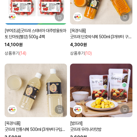
[부여조공]굿뜨래 스테비아 대추방울토마
[옥경식품]
토 단마토(빨강) 500g 4팩
굿뜨래 단호박식혜 500ml (3개부터 구입
가능)
14,100원
4,300원
상품후기
(14)
상품후기
(10)
[옥경식품]
[밤뜨래]
굿뜨래 전통식혜 500ml (3개부터구입가
굿뜨래 우리나라맛밤
능)