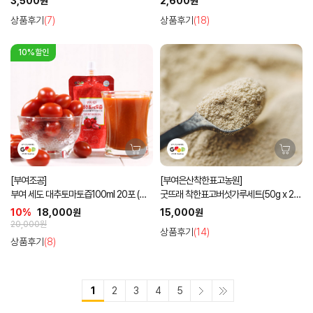
3,500원
2,600원
상품후기
(7)
상품후기
(18)
10%할인
[부여조공]
[부여은산착한표고농원]
부여 세도 대추토마토즙100ml 20포 (손
굿뜨래 착한표고버섯가루세트(50g x 2
잡이형)
개)
10%
18,000원
15,000원
20,000원
상품후기
(14)
상품후기
(8)
1
2
3
4
5