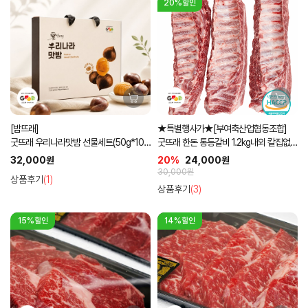
20%할인
[밤뜨래]
★특별행사가★[부여축산업협동조합]
굿뜨래 우리나라맛밤 선물세트(50g*10
굿뜨래 한돈 통등갈비 1.2kg내외 칼집없는
입)
통포장
32,000원
20%
24,000원
30,000원
상품후기
(1)
상품후기
(3)
15%할인
14%할인