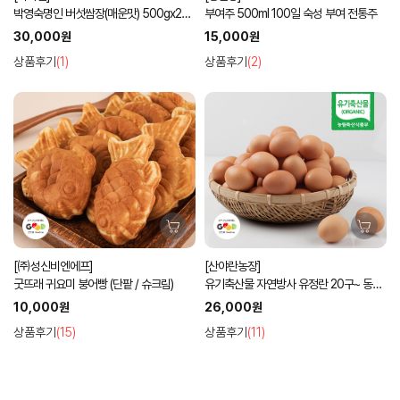
박영숙명인 버섯쌈장(매운맛) 500gx2병
부여주 500ml 100일 숙성 부여 전통주
선물세트
30,000원
15,000원
상품후기
(1)
상품후기
(2)
[㈜성신비엔에프]
[산야란농장]
굿뜨래 귀요미 붕어빵 (단팥 / 슈크림)
유기축산물 자연방사 유정란 20구~ 동물
복지
10,000원
26,000원
상품후기
(15)
상품후기
(11)