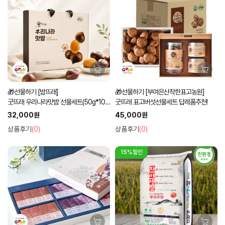
🎁선물하기 [밤뜨래]
🎁선물하기 [부여은산착한표고농원]
굿뜨래 우리나라맛밤 선물세트(50g*10
굿뜨래 표고버섯선물세트 답례품추천!
입)
32,000원
45,000원
상품후기
(0)
상품후기
(0)
15%할인