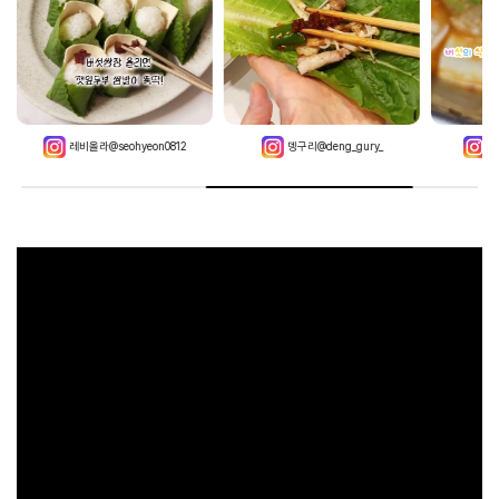
레비올라@seohyeon0812
뎅구리@deng_gury_
쇼