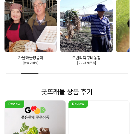
가을하늘양송이
오번리탁구네농장
[양송이버섯]
[구기자·맥문동]
굿뜨래몰 상품 후기
Review
Review