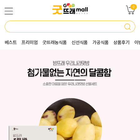
0
베스트
프리미엄
굿뜨래농식품
신선식품
가공식품
상품후기
이