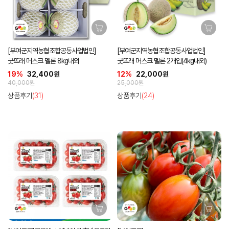
[부여군지역농협조합공동사업법인]
[부여군지역농협조합공동사업법인]
굿뜨래 머스크 멜론 8kg내외
굿뜨래 머스크 멜론 2개입(4kg내외)
19%
32,400원
12%
22,000원
40,000원
25,000원
상품후기
(31)
상품후기
(24)