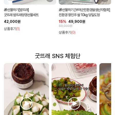
🎁선물하기[밤뜨래]
🎁선물하기 [부여군친환경쌀생산자협회]
굿뜨래 밤뜨래양갱선물세트
친환경 향진주 쌀 10kg 당일도정
42,000원
15%
49,900원
59,000원
상품후기
(1)
상품후기
(0)
굿뜨래 SNS 체험단