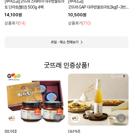
[부여조공]굿뜨래 스테비아 대추방울토마
[부여조공]
토 단마토(빨강) 500g 4팩
굿뜨래 GAP 대추방울토마토2kg(1~3번
과 램덤과)
14,100원
10,500원
상품후기
(14)
상품후기
(110)
과일ㆍ채소 전체보기
굿뜨래 인증상품!
[외가집]
[송진당]