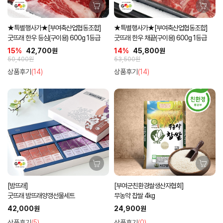
★특별행사가★[부여축산업협동조합]
★특별행사가★[부여축산업협동조합]
굿뜨래 한우 등심(구이용) 600g 1등급
굿뜨래 한우 채끝(구이용) 600g 1등급
15%
42,700원
14%
45,800원
50,400원
53,500원
상품후기
(14)
상품후기
(14)
[밤뜨래]
[부여군친환경쌀생산자협회]
굿뜨래 밤뜨래양갱선물세트
무농약 찹쌀 4kg
42,000원
24,900원
상품후기
(5)
상품후기
(0)