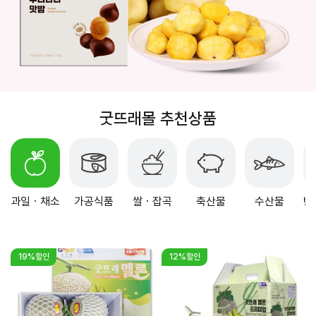
굿뜨래몰 추천상품
과일ㆍ채소
가공식품
쌀ㆍ잡곡
축산물
수산물
반
19%할인
12%할인