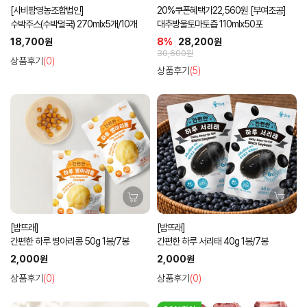
[사비팜영농조합법인]
20%쿠폰혜택가22,560원 [부여조공]
수박주스(수박멀국) 270mlx5개/10개
대추방울토마토즙 110mlx50포
18,700원
8%
28,200원
30,600원
상품후기
(0)
상품후기
(5)
[밤뜨래]
[밤뜨래]
간편한 하루 병아리콩 50g 1봉/7봉
간편한 하루 서리태 40g 1봉/7봉
2,000원
2,000원
상품후기
(0)
상품후기
(0)