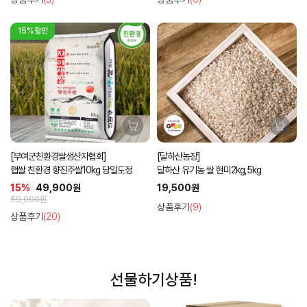
15%할인
[부여군친환경쌀생산자협회]
[달하산농장]
햅쌀 친환경 향진주쌀10kg 당일도정
달하산 유기농 쌀 현미2kg,5kg
15%
49,900원
19,500원
59,000원
상품후기
(9)
상품후기
(20)
선물하기상품!