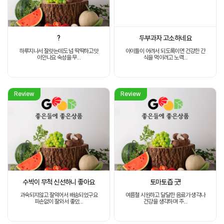
?
두부과자 고소하네요
하루지나서 잘랏는데도 넘 딱딱하고맛
아이들이 어려서 되도록이면 건강한 간
이안나요 숙성을 무...
식을 먹이려고 노력...
Review
Review
수박이 무척 신선하니 좋아요
토마토즙 굿!
과숙되지않고 잘익어서 배송되었구요
여름철 시원하고 달달한 음료가 생각나
파손없이 잘와서 좋았...
건강을 생각하며 주...