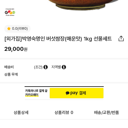
0.0(리뷰0)
[외가집]박영숙명인 버섯쌈장(매운맛) 1kg 선물세트
29,000
원
배송비
(조건)
지역별
상품 무게
상품상세
상품리뷰 0
배송/교환/반품