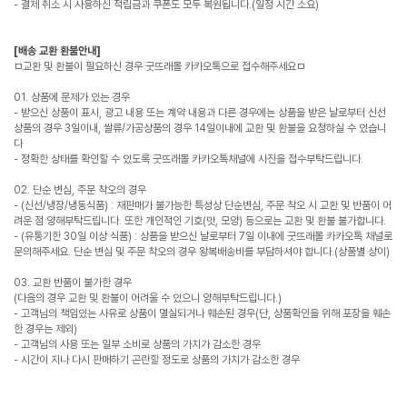
- 결제 취소 시 사용하신 적립금과 쿠폰도 모두 복원됩니다.(일정 시간 소요)
[배송 교환 환불안내]
ㅁ교환 및 환불이 필요하신 경우 굿뜨래몰 카카오톡으로 접수해주세요ㅁ
01. 상품에 문제가 있는 경우
- 받으신 상품이 표시, 광고 내용 또는 계약 내용과 다른 경우에는 상품을 받은 날로부터 신선
상품의 경우 3일이내, 쌀류/가공상품의 경우 14일이내에 교환 및 환불을 요청하실 수 있습니
다
- 정확한 상태를 확인할 수 있도록 굿뜨래몰 카카오톡채널에 사진을 접수부탁드립니다.
02. 단순 변심, 주문 착오의 경우
- (신선/냉장/냉동식품) : 재판매가 불가능한 특성상 단순변심, 주문 착오 시 교환 및 반품이 어
려운 점 양해부탁드립니다. 또한 개인적인 기호(맛, 모양) 등으로는 교환 및 환불 불가합니다.
- (유통기한 30일 이상 식품) : 상품을 받으신 날로부터 7일 이내에 굿뜨래몰 카카오톡 채널로
문의해주세요. 단순 변심 및 주문 착오의 경우 왕복배송비를 부담하셔야 합니다.(상품별 상이)
03. 교환 반품이 불가한 경우
(다음의 경우 교환 및 환불이 어려울 수 있으니 양해부탁드립니다.)
- 고객님의 책임있는 사유로 상품이 멸실되거나 훼손된 경우(단, 상품확인을 위해 포장을 훼손
한 경우는 제외)
- 고객님의 사용 또는 일부 소비로 상품의 가치가 감소한 경우
- 시간이 지나 다시 판매하기 곤란할 정도로 상품의 가치가 감소한 경우