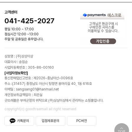
고객센터
041-425-2027
평일 10:00 ~ 17:00
점심시간 12:00 ~13:00
주말 및 공휴일은 휴무입니다.
상호명 : (주)상상이상
대표이사 : 송임순
사업자등록번호 : 305-86-00160
[사업자정보확인]
통신판매업신고번호 : 제2026-충남아산-0096호
주소 :(31457) 충청남도 아산시 탕정면 용머리길 40, 1동 616호
이메일 : sangsang01@hanmail.net
개인정보취급책임자 : 최은실
굿뜨래몰은 부여군청의 위탁으로 (주)상상이상에서 관리하는 쇼핑몰입니다.
copyright(c) goodtraemall all right reserved
카톡문의
입점제휴문의
PC버전
TOP