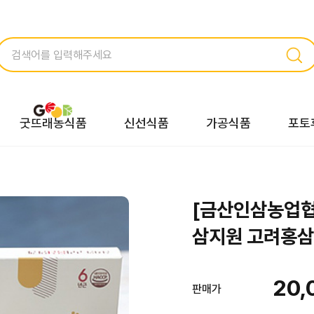
굿뜨래농식품
신선식품
가공식품
포토
[금산인삼농업
삼지원 고려홍삼양
20,
판매가