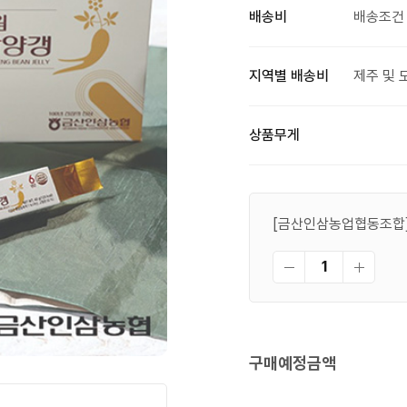
배송비
배송조건 
지역별 배송비
제주 및 
상품무게
[금산인삼농업협동조합] 
구매예정금액