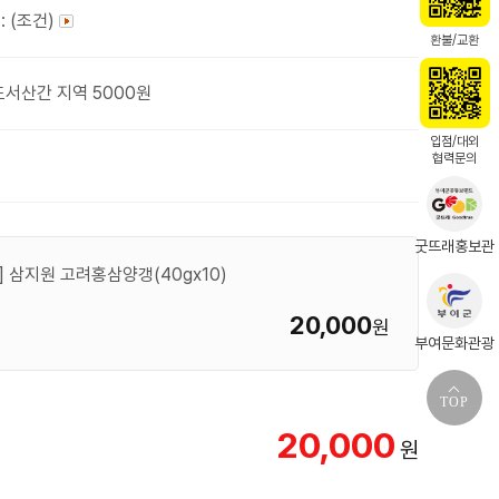
: (조건)
환불/교환
도서산간 지역 5000원
입점/대외
협력문의
굿뜨래홍보관
삼지원 고려홍삼양갱(40gx10)
20,000
원
부여문화관광
TOP
20,000
원