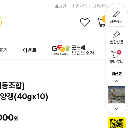
로그인
회원가입
고객센터
0
상품후기
찜한상품
굿뜨래
후기
이벤트
브랜드소개
0
장바구니
최근 본
협동조합]
갱(40gx10)
000
원