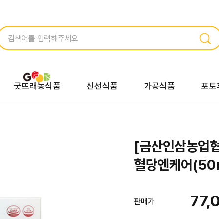
굿뜨래농식품
신선식품
가공식품
포토
[금산인삼농업
혈당엔케어(50m
77,
판매가