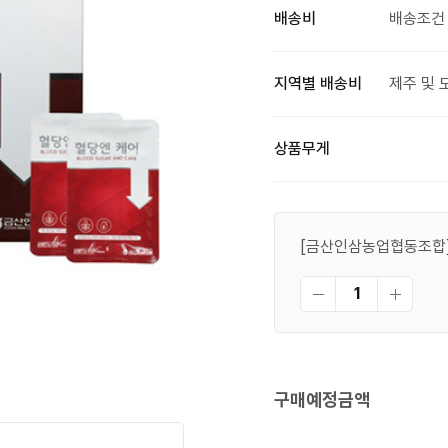
배송비
배송조건 
지역별 배송비
제주 및 
상품무게
[금산인삼농업협동조합] 
구매예정금액