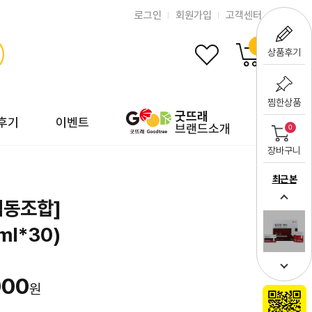
로그인
회원가입
고객센터
0
상품후기
찜한상품
굿뜨래
후기
이벤트
브랜드소개
0
장바구니
최근 본
협동조합]
l*30)
000
원