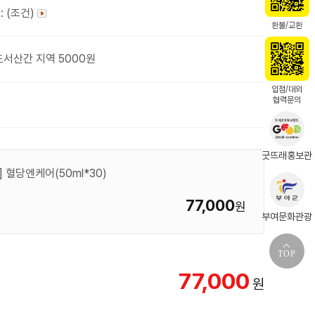
: (조건)
환불/교환
도서산간 지역 5000원
입점/대외
협력문의
굿뜨래홍보관
혈당엔케어(50ml*30)
77,000
원
부여문화관광
TOP
77,000
원