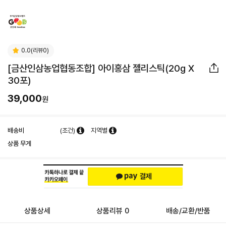
0.0(리뷰0)
[금산인삼농업협동조합] 아이홍삼 젤리스틱(20g X
30포)
39,000
원
배송비
(조건)
지역별
상품 무게
상품상세
상품리뷰 0
배송/교환/반품