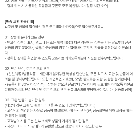
02. 카드 환불은 카드사 정책에 따르며, 자세한 내용은 카드사로 문의부탁드립니다.
- 결제 취소 시 사용하신 적립금과 쿠폰도 모두 복원됩니다.(일정 시간 소요)
[배송 교환 환불안내]
ㅁ교환 및 환불이 필요하신 경우 굿뜨래몰 카카오톡으로 접수해주세요ㅁ
01. 상품에 문제가 있는 경우
- 받으신 상품이 표시, 광고 내용 또는 계약 내용과 다른 경우에는 상품을 받은 날로부터 신선
상품의 경우 3일이내, 쌀류/가공상품의 경우 14일이내에 교환 및 환불을 요청하실 수 있습니
다
- 정확한 상태를 확인할 수 있도록 굿뜨래몰 카카오톡채널에 사진을 접수부탁드립니다.
02. 단순 변심, 주문 착오의 경우
- (신선/냉장/냉동식품) : 재판매가 불가능한 특성상 단순변심, 주문 착오 시 교환 및 반품이 어
려운 점 양해부탁드립니다. 또한 개인적인 기호(맛, 모양) 등으로는 교환 및 환불 불가합니다.
- (유통기한 30일 이상 식품) : 상품을 받으신 날로부터 7일 이내에 굿뜨래몰 카카오톡 채널로
문의해주세요. 단순 변심 및 주문 착오의 경우 왕복배송비를 부담하셔야 합니다.(상품별 상이)
03. 교환 반품이 불가한 경우
(다음의 경우 교환 및 환불이 어려울 수 있으니 양해부탁드립니다.)
- 고객님의 책임있는 사유로 상품이 멸실되거나 훼손된 경우(단, 상품확인을 위해 포장을 훼손
한 경우는 제외)
- 고객님의 사용 또는 일부 소비로 상품의 가치가 감소한 경우
- 시간이 지나 다시 판매하기 곤란할 정도로 상품의 가치가 감소한 경우