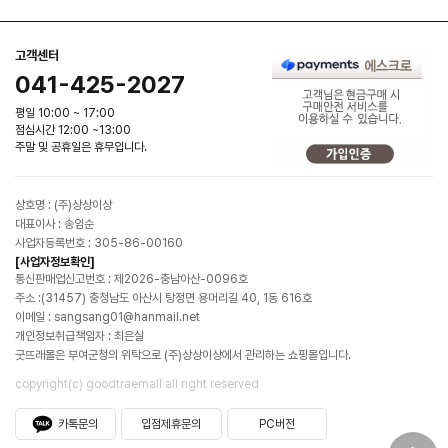
고객센터
041-425-2027
평일 10:00 ~ 17:00
점심시간 12:00 ~13:00
주말 및 공휴일은 휴무입니다.
상호명 : (주)상상이상
대표이사 : 송임순
사업자등록번호 : 305-86-00160
[사업자정보확인]
통신판매업신고번호 : 제2026-충남아산-0096호
주소 :(31457) 충청남도 아산시 탕정면 용머리길 40, 1동 616호
이메일 : sangsang01@hanmail.net
개인정보취급책임자 : 최은실
굿뜨래몰은 부여군청의 위탁으로 (주)상상이상에서 관리하는 쇼핑몰입니다.
copyright(c) goodtraemall all right reserved
카톡문의
입점제휴문의
PC버전