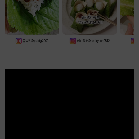
큐빅짱@qubig2000
레비올라@seohyeon0812
뎅