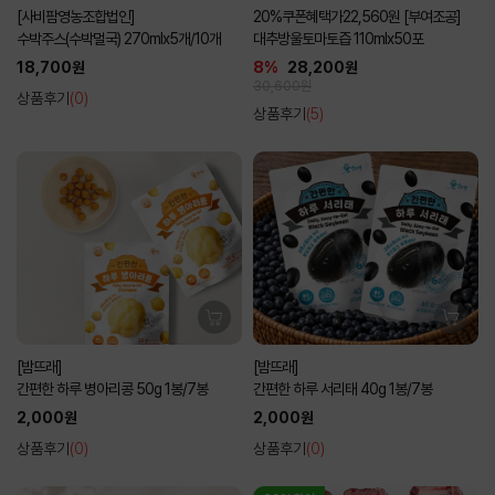
[사비팜영농조합법인]
20%쿠폰혜택가22,560원 [부여조공]
수박주스(수박멀국) 270mlx5개/10개
대추방울토마토즙 110mlx50포
18,700원
8%
28,200원
30,600원
상품후기
(0)
상품후기
(5)
[밤뜨래]
[밤뜨래]
간편한 하루 병아리콩 50g 1봉/7봉
간편한 하루 서리태 40g 1봉/7봉
2,000원
2,000원
상품후기
(0)
상품후기
(0)