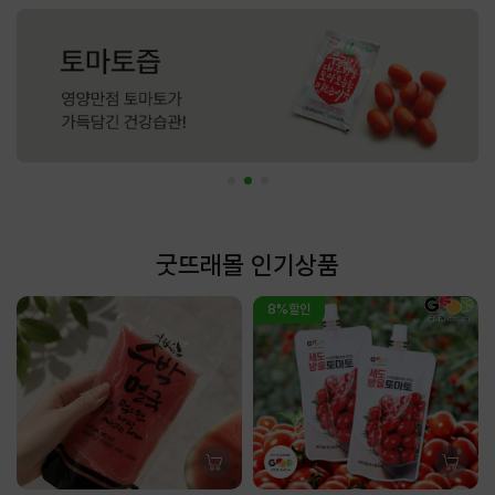
굿뜨래몰 인기상품
8%할인