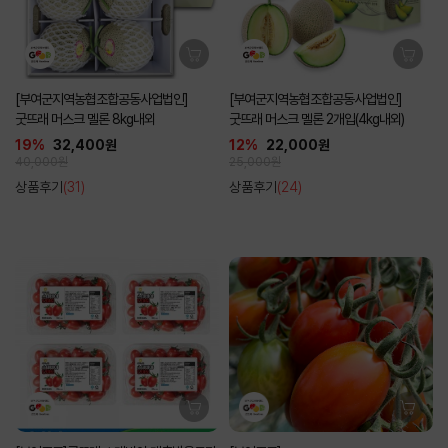
[부여군지역농협조합공동사업법인]
[부여군지역농협조합공동사업법인]
굿뜨래 머스크 멜론 8kg내외
굿뜨래 머스크 멜론 2개입(4kg내외)
19%
32,400원
12%
22,000원
40,000원
25,000원
상품후기
(31)
상품후기
(24)