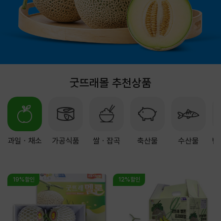
굿뜨래몰 추천상품
과일ㆍ채소
가공식품
쌀ㆍ잡곡
축산물
수산물
반
19%할인
12%할인