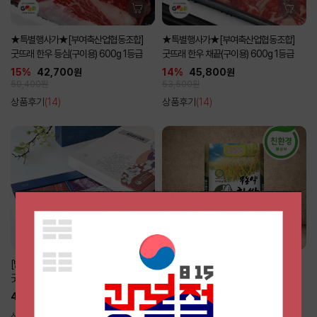
★특별행사가★[부여축산업협동조합]
★특별행사가★[부여축산업협동조합]
굿뜨래 한우 등심(구이용) 600g 1등급
굿뜨래 한우 채끝(구이용) 600g 1등급
15%
42,700원
14%
45,800원
50,400원
53,500원
상품후기
(14)
상품후기
(14)
[밤뜨래]
[부여군친환경쌀생산자협회]
굿뜨래 밤뜨래양갱선물세트
무농약 찹쌀 4kg
42,000원
24,900원
상품후기
(5)
상품후기
(0)