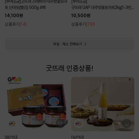
[부여조공]굿뜨래 스테비아 대추방울토마
[부여조공]
토 단마토(빨강) 500g 4팩
굿뜨래 GAP 대추방울토마토2kg(1~3번
과 램덤과)
14,100원
10,500원
상품후기
(14)
상품후기
(110)
과일ㆍ채소 전체보기
굿뜨래 인증상품!
[외가집]
[송진당]