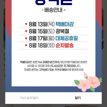
15%할인
[부여군친환경쌀생산자협회]
[달하산농장]
햅쌀 친환경 향진주쌀10kg 당일도정
달하산 유기농 쌀 현미2kg,5kg
15%
49,900원
19,500원
59,000원
상품후기
(9)
상품후기
(20)
선물하기상품!
다시 보지 않기
닫기