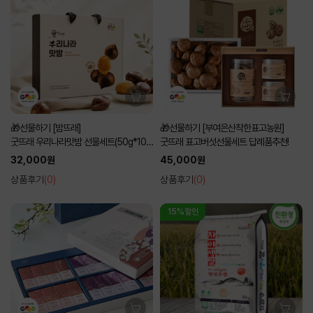
🎁선물하기 [밤뜨래]
🎁선물하기 [부여은산착한표고농원]
굿뜨래 우리나라맛밤 선물세트(50g*10
굿뜨래 표고버섯선물세트 답례품추천!
입)
32,000원
45,000원
상품후기
(0)
상품후기
(0)
15%할인