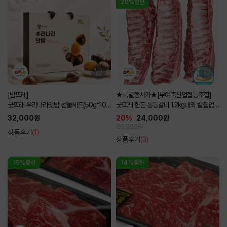
20%할인
[밤뜨래]
★특별행사가★[부여축산업협동조합]
굿뜨래 우리나라맛밤 선물세트(50g*10
굿뜨래 한돈 통등갈비 1.2kg내외 칼집없는
입)
통포장
32,000원
20%
24,000원
30,000원
상품후기
(1)
상품후기
(3)
15%할인
14%할인