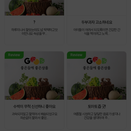
?
두부과자 고소하네요
하루지나서 잘랏는데도 넘 딱딱하고맛
아이들이 어려서 되도록이면 건강한 간
이안나요 숙성을 무...
식을 먹이려고 노력...
Review
Review
수박이 무척 신선하니 좋아요
토마토즙 굿!
과숙되지않고 잘익어서 배송되었구요
여름철 시원하고 달달한 음료가 생각나
파손없이 잘와서 좋았...
건강을 생각하며 주...