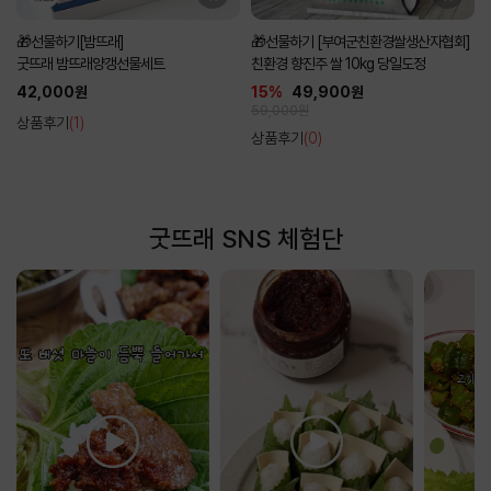
🎁선물하기[밤뜨래]
🎁선물하기 [부여군친환경쌀생산자협회]
굿뜨래 밤뜨래양갱선물세트
친환경 향진주 쌀 10kg 당일도정
42,000원
15%
49,900원
59,000원
상품후기
(1)
상품후기
(0)
굿뜨래 SNS 체험단