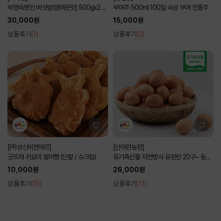
박영숙명인 버섯쌈장(매운맛) 500gx2병
부여주 500ml 100일 숙성 부여 전통주
선물세트
30,000원
15,000원
상품후기
(1)
상품후기
(2)
[㈜성신비엔에프]
[산야란농장]
굿뜨래 귀요미 붕어빵 (단팥 / 슈크림)
유기축산물 자연방사 유정란 20구~ 동물
복지
10,000원
26,000원
상품후기
(15)
상품후기
(11)