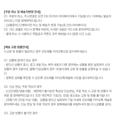
[주문 취소 및 배송지변경 안내]
01. 주문의 취소, 주소변경은 오전 09:00까지 마이페이지에서 가능합니다. 이후에는 발송처
리되오니 이점 양해부탁드립니다.
- [상품준비] 단계에서만 취소 및 배송지 변경 가능(로그인>마이페이지)
02. 카드 환불은 카드사 정책에 따르며, 자세한 내용은 카드사로 문의부탁드립니다.
- 결제 취소 시 사용하신 적립금과 쿠폰도 모두 복원됩니다.(일정 시간 소요)
[배송 교환 환불안내]
ㅁ교환 및 환불이 필요하신 경우 굿뜨래몰 카카오톡으로 접수해주세요ㅁ
01. 상품에 문제가 있는 경우
- 받으신 상품이 표시, 광고 내용 또는 계약 내용과 다른 경우에는 상품을 받은 날로부터 신선
상품의 경우 3일이내, 쌀류/가공상품의 경우 14일이내에 교환 및 환불을 요청하실 수 있습니
다
- 정확한 상태를 확인할 수 있도록 굿뜨래몰 카카오톡채널에 사진을 접수부탁드립니다.
02. 단순 변심, 주문 착오의 경우
- (신선/냉장/냉동식품) : 재판매가 불가능한 특성상 단순변심, 주문 착오 시 교환 및 반품이 어
려운 점 양해부탁드립니다. 또한 개인적인 기호(맛, 모양) 등으로는 교환 및 환불 불가합니다.
- (유통기한 30일 이상 식품) : 상품을 받으신 날로부터 7일 이내에 굿뜨래몰 카카오톡 채널로
문의해주세요. 단순 변심 및 주문 착오의 경우 왕복배송비를 부담하셔야 합니다.(상품별 상이)
03. 교환 반품이 불가한 경우