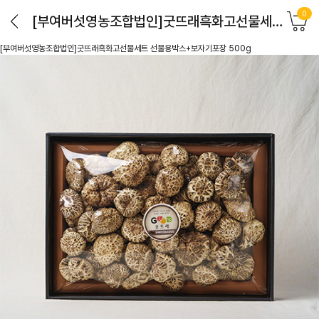
0
[부여버섯영농조합법인]굿뜨래흑화고선물세트 선물용박스+보자기포장 500g
[부여버섯영농조합법인]굿뜨래흑화고선물세트 선물용박스+보자기포장 500g