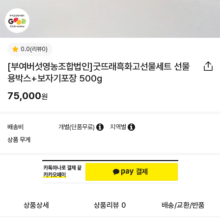
0.0(리뷰0)
[부여버섯영농조합법인]굿뜨래흑화고선물세트 선물
용박스+보자기포장 500g
75,000
원
배송비
개별(단품무료)
지역별
상품 무게
상품상세
상품리뷰 0
배송/교환/반품