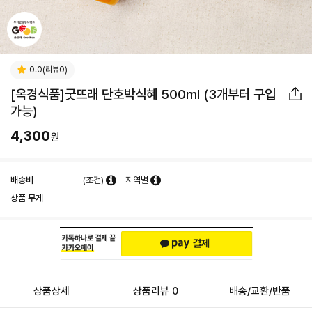
0.0(리뷰0)
[옥경식품]굿뜨래 단호박식혜 500ml (3개부터 구입
가능)
4,300
원
배송비
(조건)
지역별
상품 무게
상품상세
상품리뷰 0
배송/교환/반품