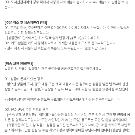
03. 도서산간지역의 경우 택배사 사정에 따라 배송이 불가하거나 추가배송비가 발생할 수 있
습니다.
[주문 취소 및 배송지변경 안내]
01. 주문의 취소, 주소변경은 오전 09:00까지 마이페이지에서 가능합니다. 이후에는 발송처
리되오니 이점 양해부탁드립니다.
- [상품준비] 단계에서만 취소 및 배송지 변경 가능(로그인>마이페이지)
02. 카드 환불은 카드사 정책에 따르며, 자세한 내용은 카드사로 문의부탁드립니다.
- 결제 취소 시 사용하신 적립금과 쿠폰도 모두 복원됩니다.(일정 시간 소요)
[배송 교환 환불안내]
ㅁ교환 및 환불이 필요하신 경우 굿뜨래몰 카카오톡으로 접수해주세요ㅁ
01. 상품에 문제가 있는 경우
- 받으신 상품이 표시, 광고 내용 또는 계약 내용과 다른 경우에는 상품을 받은 날로부터 신선
상품의 경우 3일이내, 쌀류/가공상품의 경우 14일이내에 교환 및 환불을 요청하실 수 있습니
다
- 정확한 상태를 확인할 수 있도록 굿뜨래몰 카카오톡채널에 사진을 접수부탁드립니다.
02. 단순 변심, 주문 착오의 경우
- (신선/냉장/냉동식품) : 재판매가 불가능한 특성상 단순변심, 주문 착오 시 교환 및 반품이 어
려운 점 양해부탁드립니다. 또한 개인적인 기호(맛, 모양) 등으로는 교환 및 환불 불가합니다.
- (유통기한 30일 이상 식품) : 상품을 받으신 날로부터 7일 이내에 굿뜨래몰 카카오톡 채널로
문의해주세요. 단순 변심 및 주문 착오의 경우 왕복배송비를 부담하셔야 합니다.(상품별 상이)