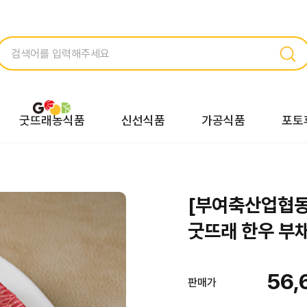
굿뜨래농식품
신선식품
가공식품
포토
[부여축산업협동
굿뜨래 한우 부채
56,
판매가