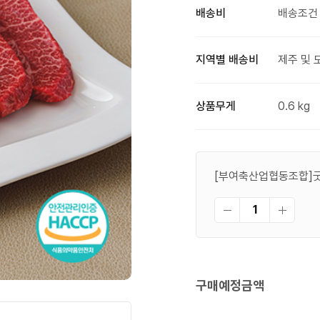
배송비
배송조건 
지역별 배송비
제주 및 
상품무게
0.6 kg
[부여축산업협동조합]굿뜨
구매예정금액