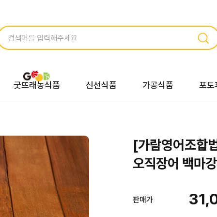
굿뜨래농식품
신선식품
가공식품
포토
[가람영어조합법
오직장어 백마강
31,
판매가