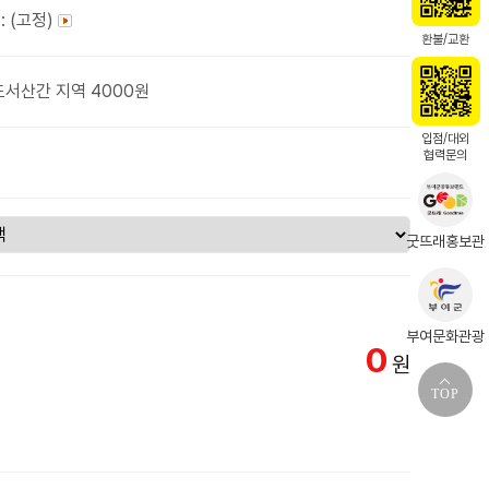
: (고정)
환불/교환
도서산간 지역 4000원
입점/대외
협력문의
굿뜨래홍보관
부여문화관광
0
원
TOP