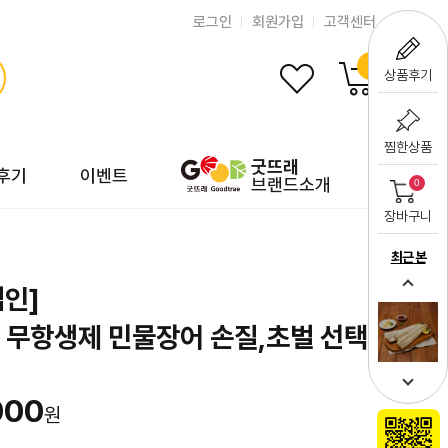
로그인
회원가입
고객센터
0
상품후기
찜한상품
굿뜨래
후기
이벤트
브랜드소개
0
장바구니
최근 본
인]
 무항생제 민물장어 손질,초벌 선택
000
원