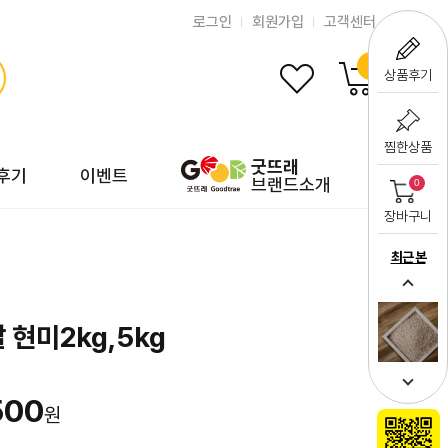
로그인
회원가입
고객센터
0
상품후기
찜한상품
굿뜨래
후기
이벤트
브랜드소개
0
장바구니
최근 본
 현미2kg,5kg
500
원