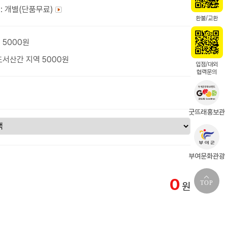
: 개별(단품무료)
환불/교환
 5000원
도서산간 지역 5000원
입점/대외
협력문의
굿뜨래홍보관
부여문화관광
0
TOP
원