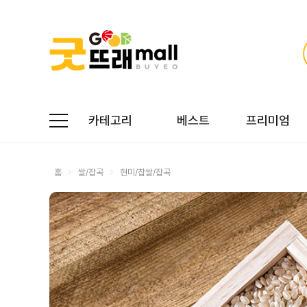
카테고리
베스트
프리미엄
홈
쌀/잡곡
현미/찹쌀/잡곡