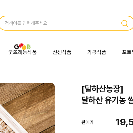
굿뜨래농식품
신선식품
가공식품
포토
[달하산농장]
달하산 유기농 쌀
19,
판매가