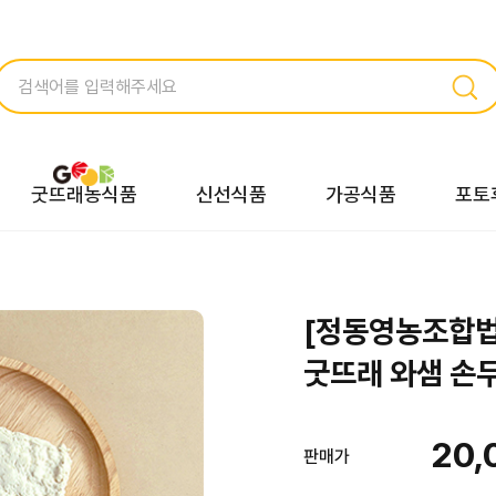
굿뜨래농식품
신선식품
가공식품
포토
[정동영농조합법
굿뜨래 와샘 손두
20,
판매가