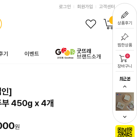
로그인
회원가입
고객센터
0
상품후기
찜한상품
굿뜨래
후기
이벤트
브랜드소개
0
장바구니
최근 본
인]
부 450g x 4개
000
원