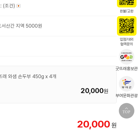
: (조건)
환불/교환
도서산간 지역 5000원
입점/대외
협력문의
굿뜨래홍보관
래 와샘 손두부 450g x 4개
20,000
원
부여문화관광
TOP
20,000
원