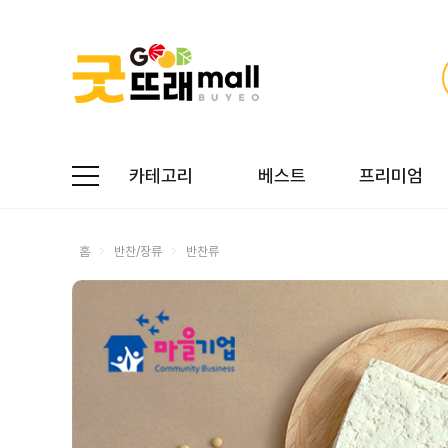
카테고리
베스트
프리미엄
홈
반찬/장류
반찬류