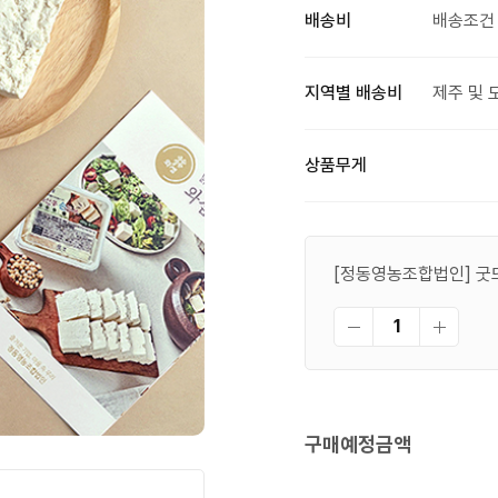
배송비
배송조건 
지역별 배송비
제주 및 
상품무게
[정동영농조합법인] 굿뜨
구매예정금액