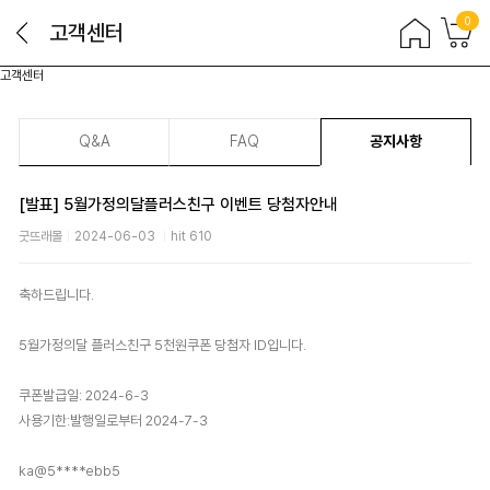
0
고객센터
고객센터
Q&A
FAQ
공지사항
[발표] 5월가정의달플러스친구 이벤트 당첨자안내
굿뜨래몰
2024-06-03
hit 610
축하드립니다.
5월가정의달 플러스친구 5천원쿠폰 당첨자 ID입니다.
쿠폰발급일: 2024-6-3
사용기한:발행일로부터 2024-7-3
ka@5****ebb5