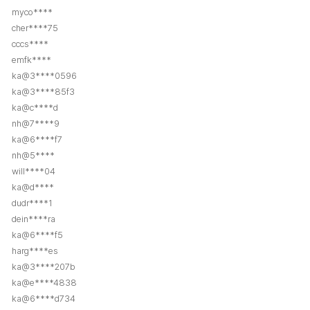
myco****
cher****75
cccs****
emfk****
ka@3****0596
ka@3****85f3
ka@c****d
nh@7****9
ka@6****f7
nh@5****
will****04
ka@d****
dudr****1
dein****ra
ka@6****f5
harg****es
ka@3****207b
ka@e****4838
ka@6****d734