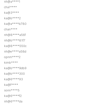
nh@a****1
cha1****
ka@3****
ka@b****2
ka@a****b780
chan****
nh@8****a56f
nh@b****81f7
ka@8****550c
nh@e****a58d
opnm****2
kimb****
ka@b****9db9
ka@b****300
ka@6****93
ka@f****
sonn****5
ka@6****f2
nh@6****da