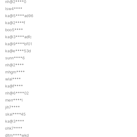
nh@2****0
lsw4****
ka@5****ad96
ka@2****f
boo5****
ka@3****adfc
ka@9****bf01
ka@e****53d
sunn****6
nh@2****
mhgm****
wlal****
ka@f****
nh@6****02
merr****l
jih7****
skal****45
ka@3****
ohk7****
dltm****wkd