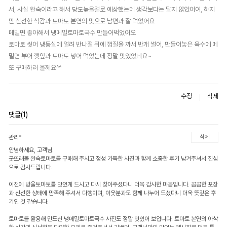
서, 사실 완숙이라고 해서 당도높을걸로 예상했는데 생각보다는 달지 않았어여, 하지
만 신선한 식감과 토마토 본연의 맛으로 남편과 잘 먹었어요
메밀면 좋아해서 냉메밀토마토국수 만들어먹었어오
토마토 씻어 냉동실에 얼려 반나절 뒤에 껍질을 까서 반개 썰어, 만들어놓은 육수에 메
밀면 부어 깻잎과 토마토 넣어 먹었는데 정말 맛있었네요~
또 구매하러 올께요^^
수정
삭제
댓글(1)
관리*
삭제
안녕하세요, 고객님.
굿뜨래몰 완숙토마토를 구매해 주시고 정성 가득한 사진과 함께 소중한 후기 남겨주셔서 진심
으로 감사드립니다.
이전에 방울토마토를 맛있게 드시고 다시 찾아주셨다니 더욱 감사한 마음입니다. 꼼꼼한 포장
과 신선한 상태에 만족해 주셔서 다행이며, 이웃분과도 함께 나누어 드셨다니 더욱 뜻깊은 후
기인 것 같습니다.
토마토를 활용해 만드신 냉메밀토마토국수 사진도 정말 맛있어 보입니다. 토마토 본연의 아삭