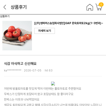
0
상품후기
상품후기
[(주)영파머스농업회사법인]GAP 완숙토마토2kg(1~3번과)~
자세히 보기
식감 아삭하고 신선해요
ka**********
2026-07-05
hit 63
저번에 방울토마토를 맛있게 먹어 이번에는 풀토마토로 주문했어요
두박스가 단정하게 포장되어 왔고 포장상태도 참 좋더라구요
한박스는 이웃과 나눠먹었어요
색감도 토마토답게 고왔고 썰때 사각사각소리가 나는데 씹을대도 아삭아삭 느낌이 니