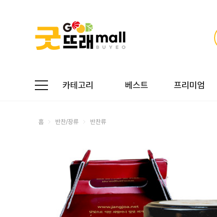
카테고리
베스트
프리미엄
홈
반찬/장류
반찬류