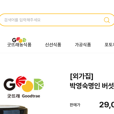
굿뜨래농식품
신선식품
가공식품
포토
[외가집]
박영숙명인 버섯
29,
판매가