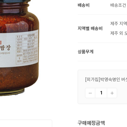
배송비
배송조건 
제주 지역
지역별 배송비
제주 외 
상품무게
[외가집]박영숙명인 버섯
구매예정금액