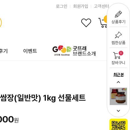
로그인
회원가입
고객센터
0
상품후기
찜한상품
굿뜨래
후기
이벤트
브랜드소개
0
장바구니
최근 본
쌈장(일반맛) 1kg 선물세트
000
원