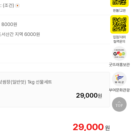
: (조건)
환불/교환
 8000원
도서산간 지역 6000원
입점/대외
협력문의
굿뜨래홍보관
쌈장(일반맛) 1kg 선물세트
부여문화관광
29,000
원
TOP
29,000
원