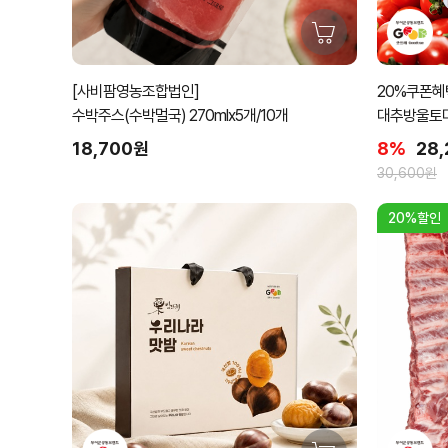
[사비팜영농조합법인]
20%쿠폰혜택
수박주스(수박멀국) 270mlx5개/10개
대추방울토마토
18,700원
8%
28
30,600원
20%할인