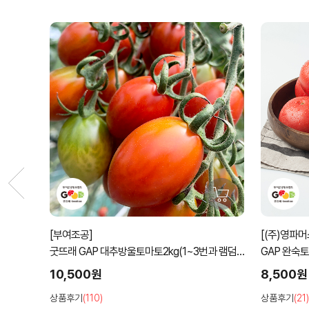
마토 단마
[부여조공]
[(주)영파
굿뜨래 GAP 대추방울토마토2kg(1~3번과 램덤
GAP 완숙토
과)
10,500원
8,500원
상품후기
(110)
상품후기
(21)