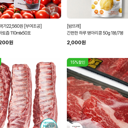
가22,560원 [부여조공]
[밤뜨래]
즙 110mlx50포
간편한 하루 병아리콩 50g 1봉/7봉
,200원
2,000원
15%할인