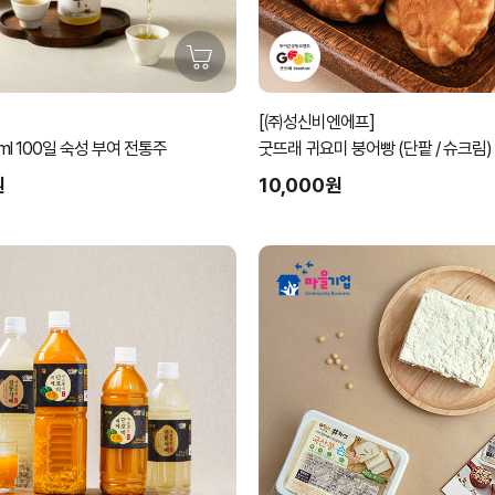
[㈜성신비엔에프]
부여주 500ml 100일 숙성 부여 전통주
굿뜨래 귀요미 붕어빵 (단팥 / 슈크림)
원
10,000원