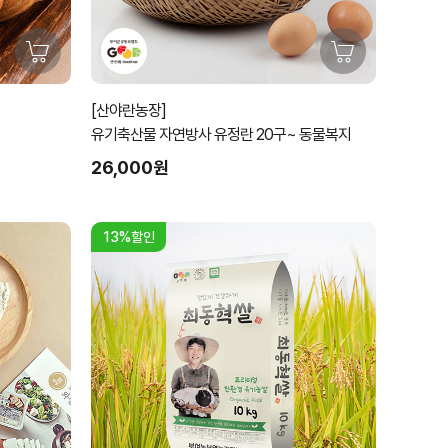
[산야란농장]
유기축산물 자연방사 유정란 20구~ 동물복지
26,000원
13%할인