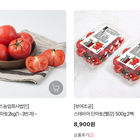
머스농업회사법인]
[부여조공]
마토2kg(1~3번과)~
스테비아 단마토(빨강) 500g 2팩
8,900원
상품후기
(2)