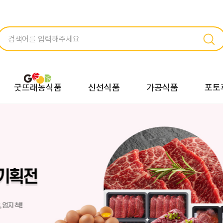
굿뜨래농식품
신선식품
가공식품
포토