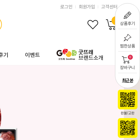
로그인
회원가입
고객센터
0
상품후기
찜한상품
굿뜨래
후기
이벤트
브랜드소개
0
장바구니
최근 본
환불/교환