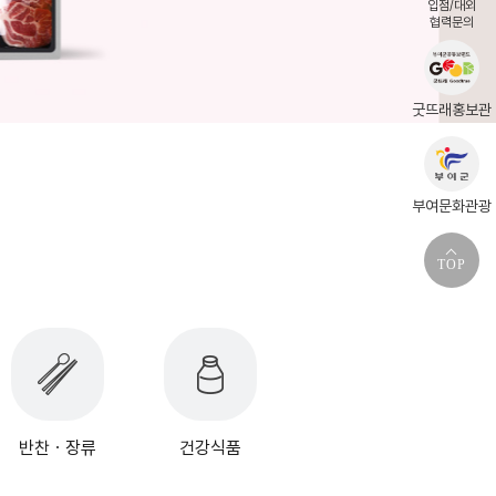
입점/대외
협력문의
굿뜨래홍보관
부여문화관광
TOP
반찬ㆍ장류
건강식품