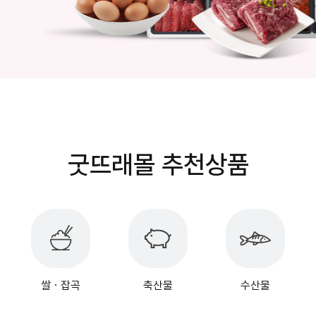
굿뜨래몰 추천상품
쌀ㆍ잡곡
축산물
수산물