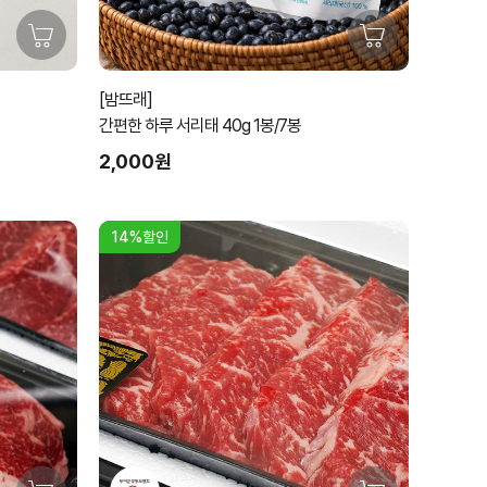
[밤뜨래]
간편한 하루 서리태 40g 1봉/7봉
2,000원
14%할인