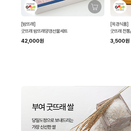
[밤뜨래]
[옥경식품]
굿뜨래 밤뜨래양갱선물세트
굿뜨래 전통
능)
42,000원
3,500원