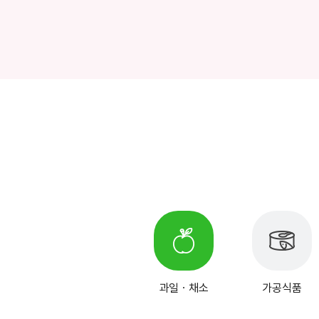
과일ㆍ채소
가공식품