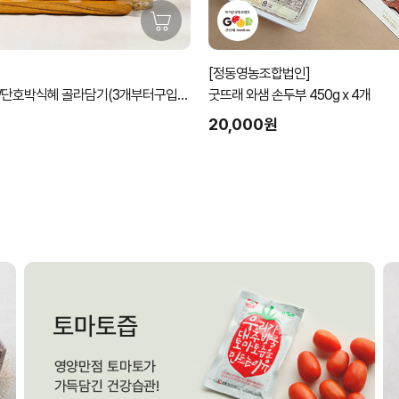
[정동영농조합법인]
/단호박식혜 골라담기(3개부터구입가
굿뜨래 와샘 손두부 450g x 4개
20,000원