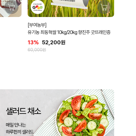
[부여농부]
유기농 최동혁쌀 10kg/20kg 향진주 굿뜨래인증
13%
52,200원
60,000원