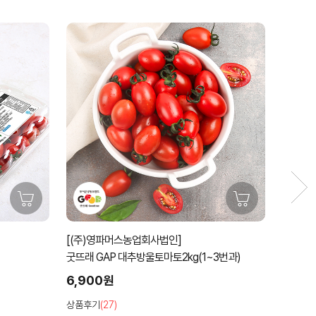
59%
[(주)영파머스농업회사법인]
[노루골
굿뜨래 GAP 대추방울토마토2kg(1~3번과)
유기농 깐
6,900원
59%
27,00
상품후기
(27)