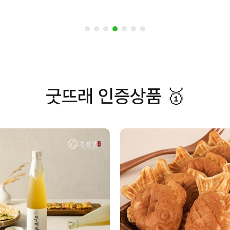
굿뜨래 인증상품 🥇