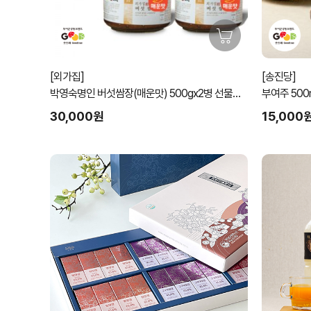
[외가집]
[송진당]
박영숙명인 버섯쌈장(매운맛) 500gx2병 선물세
트
30,000원
15,000