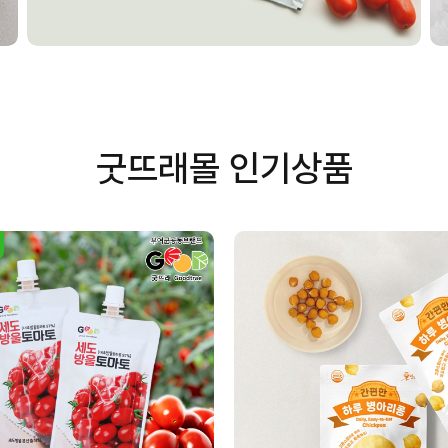
굿뜨래몰 인기상품