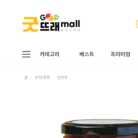
카테고리
베스트
프리미엄
홈
반찬/장류
반찬류