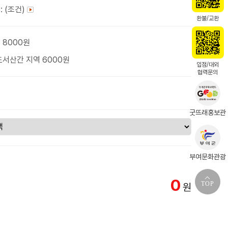
: (조건)
환불/교환
 8000원
도서산간 지역 6000원
입점/대외
협력문의
굿뜨래홍보관
부여문화관광
0
TOP
원