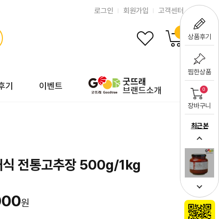
로그인
회원가입
고객센터
0
상품후기
찜한상품
굿뜨래
후기
이벤트
브랜드소개
0
장바구니
최근 본
식 전통고추장 500g/1kg
000
원