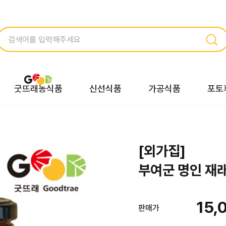
굿뜨래농식품
신선식품
가공식품
포토
[외가집]
부여군 명인 재래
15,
판매가