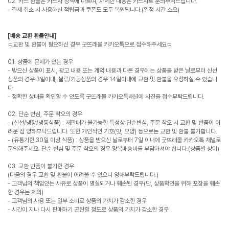
02. 카드 환불은 카드사 정책에 따르며, 자세한 내용은 카드사로 문의부탁드립니다.
- 결제 취소 시 사용하신 적립금과 쿠폰도 모두 복원됩니다.(일정 시간 소요)
[배송 교환 환불안내]
ㅁ교환 및 환불이 필요하신 경우 굿뜨래몰 카카오톡으로 접수해주세요ㅁ
01. 상품에 문제가 있는 경우
- 받으신 상품이 표시, 광고 내용 또는 계약 내용과 다른 경우에는 상품을 받은 날로부터 신선
상품의 경우 3일이내, 쌀류/가공상품의 경우 14일이내에 교환 및 환불을 요청하실 수 있습니
다
- 정확한 상태를 확인할 수 있도록 굿뜨래몰 카카오톡채널에 사진을 접수부탁드립니다.
02. 단순 변심, 주문 착오의 경우
- (신선/냉장/냉동식품) : 재판매가 불가능한 특성상 단순변심, 주문 착오 시 교환 및 반품이 어
려운 점 양해부탁드립니다. 또한 개인적인 기호(맛, 모양) 등으로는 교환 및 환불 불가합니다.
- (유통기한 30일 이상 식품) : 상품을 받으신 날로부터 7일 이내에 굿뜨래몰 카카오톡 채널로
문의해주세요. 단순 변심 및 주문 착오의 경우 왕복배송비를 부담하셔야 합니다.(상품별 상이)
03. 교환 반품이 불가한 경우
(다음의 경우 교환 및 환불이 어려울 수 있으니 양해부탁드립니다.)
- 고객님의 책임있는 사유로 상품이 멸실되거나 훼손된 경우(단, 상품확인을 위해 포장을 훼손
한 경우는 제외)
- 고객님의 사용 또는 일부 소비로 상품의 가치가 감소한 경우
- 시간이 지나 다시 판매하기 곤란할 정도로 상품의 가치가 감소한 경우