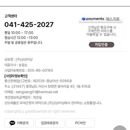
고객센터
041-425-2027
평일 10:00 ~ 17:00
점심시간 12:00 ~13:00
주말 및 공휴일은 휴무입니다.
상호명 : (주)상상이상
대표이사 : 송임순
사업자등록번호 : 305-86-00160
[사업자정보확인]
통신판매업신고번호 : 제2026-충남아산-0096호
주소 :(31457) 충청남도 아산시 탕정면 용머리길 40, 1동 616호
이메일 : sangsang01@hanmail.net
개인정보취급책임자 : 최은실
굿뜨래몰은 부여군청의 위탁으로 (주)상상이상에서 관리하는 쇼핑몰입니다.
copyright(c) goodtraemall all right reserved
카톡문의
입점제휴문의
PC버전