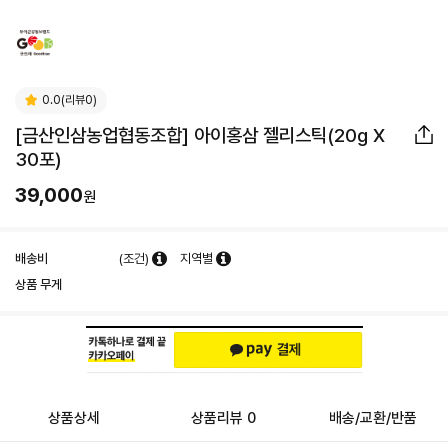
0.0(리뷰0)
[금산인삼농업협동조합] 아이홍삼 젤리스틱(20g X
30포)
39,000
원
배송비
(조건)
지역별
상품 무게
상품상세
상품리뷰 0
배송/교환/반품