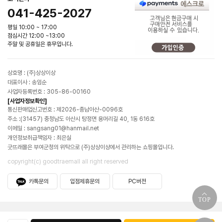
041-425-2027
평일 10:00 ~ 17:00
점심시간 12:00 ~13:00
주말 및 공휴일은 휴무입니다.
상호명 : (주)상상이상
대표이사 : 송임순
사업자등록번호 : 305-86-00160
[사업자정보확인]
통신판매업신고번호 : 제2026-충남아산-0096호
주소 :(31457) 충청남도 아산시 탕정면 용머리길 40, 1동 616호
이메일 : sangsang01@hanmail.net
개인정보취급책임자 : 최은실
굿뜨래몰은 부여군청의 위탁으로 (주)상상이상에서 관리하는 쇼핑몰입니다.
copyright(c) goodtraemall all right reserved
카톡문의
입점제휴문의
PC버전
TOP