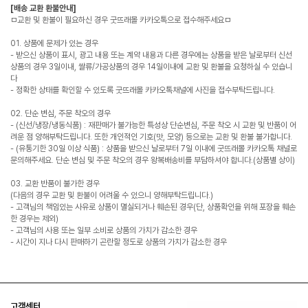
[배송 교환 환불안내]
ㅁ교환 및 환불이 필요하신 경우 굿뜨래몰 카카오톡으로 접수해주세요ㅁ
01. 상품에 문제가 있는 경우
- 받으신 상품이 표시, 광고 내용 또는 계약 내용과 다른 경우에는 상품을 받은 날로부터 신선
상품의 경우 3일이내, 쌀류/가공상품의 경우 14일이내에 교환 및 환불을 요청하실 수 있습니
다
- 정확한 상태를 확인할 수 있도록 굿뜨래몰 카카오톡채널에 사진을 접수부탁드립니다.
02. 단순 변심, 주문 착오의 경우
- (신선/냉장/냉동식품) : 재판매가 불가능한 특성상 단순변심, 주문 착오 시 교환 및 반품이 어
려운 점 양해부탁드립니다. 또한 개인적인 기호(맛, 모양) 등으로는 교환 및 환불 불가합니다.
- (유통기한 30일 이상 식품) : 상품을 받으신 날로부터 7일 이내에 굿뜨래몰 카카오톡 채널로
문의해주세요. 단순 변심 및 주문 착오의 경우 왕복배송비를 부담하셔야 합니다.(상품별 상이)
03. 교환 반품이 불가한 경우
(다음의 경우 교환 및 환불이 어려울 수 있으니 양해부탁드립니다.)
- 고객님의 책임있는 사유로 상품이 멸실되거나 훼손된 경우(단, 상품확인을 위해 포장을 훼손
한 경우는 제외)
- 고객님의 사용 또는 일부 소비로 상품의 가치가 감소한 경우
- 시간이 지나 다시 판매하기 곤란할 정도로 상품의 가치가 감소한 경우
고객센터