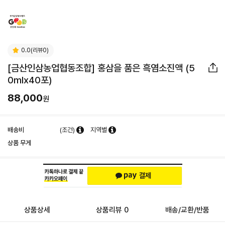
0.0(리뷰0)
[금산인삼농업협동조합] 홍삼을 품은 흑염소진액 (5
0mlx40포)
88,000
원
배송비
(조건)
지역별
상품 무게
상품상세
상품리뷰 0
배송/교환/반품