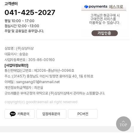
고객센터
041-425-2027
평일 10:00 ~ 17:00
점심시간 12:00 ~13:00
주말 및 공휴일은 휴무입니다.
상호명 : (주)상상이상
대표이사 : 송임순
사업자등록번호 : 305-86-00160
[사업자정보확인]
통신판매업신고번호 : 제2026-충남아산-0096호
주소 :(31457) 충청남도 아산시 탕정면 용머리길 40, 1동 616호
이메일 : sangsang01@hanmail.net
개인정보취급책임자 : 최은실
굿뜨래몰은 부여군청의 위탁으로 (주)상상이상에서 관리하는 쇼핑몰입니다.
copyright(c) goodtraemall all right reserved
카톡문의
입점제휴문의
PC버전
TOP