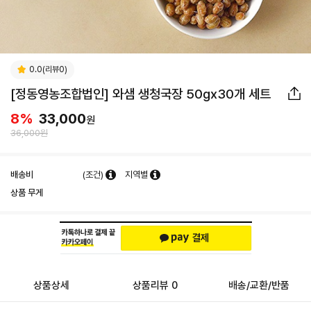
0.0(리뷰0)
[정동영농조합법인] 와샘 생청국장 50gx30개 세트
8
%
33,000
원
36,000원
배송비
(조건)
지역별
상품 무게
상품상세
상품리뷰 0
배송/교환/반품