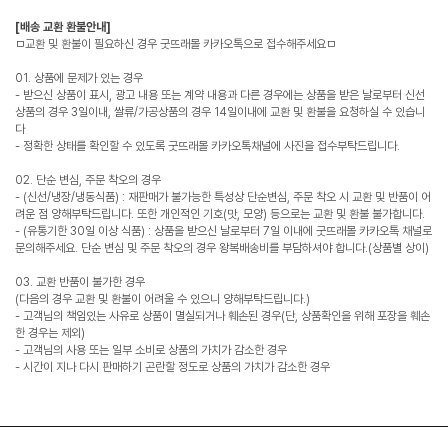
[배송 교환 환불안내]
ㅁ교환 및 환불이 필요하신 경우 굿뜨래몰 카카오톡으로 접수해주세요ㅁ
01. 상품에 문제가 있는 경우
- 받으신 상품이 표시, 광고 내용 또는 계약 내용과 다른 경우에는 상품을 받은 날로부터 신선
상품의 경우 3일이내, 쌀류/가공상품의 경우 14일이내에 교환 및 환불을 요청하실 수 있습니
다
- 정확한 상태를 확인할 수 있도록 굿뜨래몰 카카오톡채널에 사진을 접수부탁드립니다.
02. 단순 변심, 주문 착오의 경우
- (신선/냉장/냉동식품) : 재판매가 불가능한 특성상 단순변심, 주문 착오 시 교환 및 반품이 어
려운 점 양해부탁드립니다. 또한 개인적인 기호(맛, 모양) 등으로는 교환 및 환불 불가합니다.
- (유통기한 30일 이상 식품) : 상품을 받으신 날로부터 7일 이내에 굿뜨래몰 카카오톡 채널로
문의해주세요. 단순 변심 및 주문 착오의 경우 왕복배송비를 부담하셔야 합니다.(상품별 상이)
03. 교환 반품이 불가한 경우
(다음의 경우 교환 및 환불이 어려울 수 있으니 양해부탁드립니다.)
- 고객님의 책임있는 사유로 상품이 멸실되거나 훼손된 경우(단, 상품확인을 위해 포장을 훼손
한 경우는 제외)
- 고객님의 사용 또는 일부 소비로 상품의 가치가 감소한 경우
- 시간이 지나 다시 판매하기 곤란할 정도로 상품의 가치가 감소한 경우