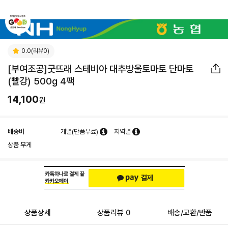
0.0(리뷰0)
[부여조공]굿뜨래 스테비아 대추방울토마토 단마토
(빨강) 500g 4팩
14,100
원
배송비
개별(단품무료)
지역별
상품 무게
상품상세
상품리뷰 0
배송/교환/반품