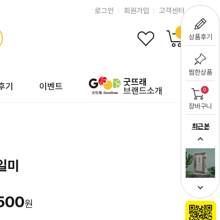
로그인
회원가입
고객센터
0
상품후기
찜한상품
굿뜨래
후기
이벤트
브랜드소개
0
장바구니
최근 본
단일미
500
원