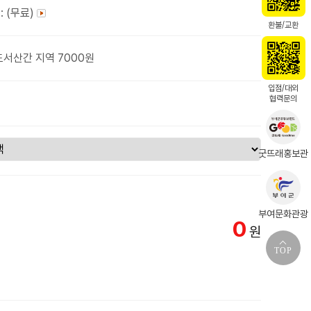
: (무료)
환불/교환
도서산간 지역 7000원
입점/대외
협력문의
굿뜨래홍보관
부여문화관광
0
원
TOP