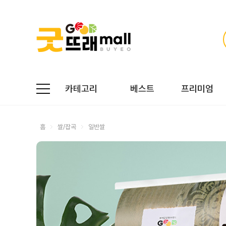
카테고리
베스트
프리미엄
홈
쌀/잡곡
일반쌀