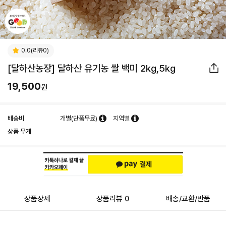
0.0(리뷰0)
[달하산농장] 달하산 유기농 쌀 백미 2kg,5kg
19,500
원
배송비
개별(단품무료)
지역별
상품 무게
상품상세
상품리뷰 0
배송/교환/반품