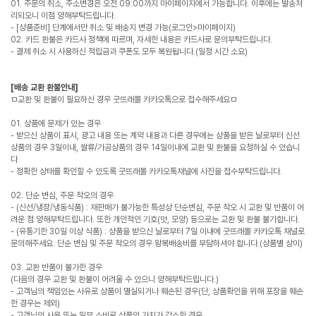
01. 주문의 취소, 주소변경은 오전 09:00까지 마이페이지에서 가능합니다. 이후에는 발송처
리되오니 이점 양해부탁드립니다.
- [상품준비] 단계에서만 취소 및 배송지 변경 가능(로그인>마이페이지)
02. 카드 환불은 카드사 정책에 따르며, 자세한 내용은 카드사로 문의부탁드립니다.
- 결제 취소 시 사용하신 적립금과 쿠폰도 모두 복원됩니다.(일정 시간 소요)
[배송 교환 환불안내]
ㅁ교환 및 환불이 필요하신 경우 굿뜨래몰 카카오톡으로 접수해주세요ㅁ
01. 상품에 문제가 있는 경우
- 받으신 상품이 표시, 광고 내용 또는 계약 내용과 다른 경우에는 상품을 받은 날로부터 신선
상품의 경우 3일이내, 쌀류/가공상품의 경우 14일이내에 교환 및 환불을 요청하실 수 있습니
다
- 정확한 상태를 확인할 수 있도록 굿뜨래몰 카카오톡채널에 사진을 접수부탁드립니다.
02. 단순 변심, 주문 착오의 경우
- (신선/냉장/냉동식품) : 재판매가 불가능한 특성상 단순변심, 주문 착오 시 교환 및 반품이 어
려운 점 양해부탁드립니다. 또한 개인적인 기호(맛, 모양) 등으로는 교환 및 환불 불가합니다.
- (유통기한 30일 이상 식품) : 상품을 받으신 날로부터 7일 이내에 굿뜨래몰 카카오톡 채널로
문의해주세요. 단순 변심 및 주문 착오의 경우 왕복배송비를 부담하셔야 합니다.(상품별 상이)
03. 교환 반품이 불가한 경우
(다음의 경우 교환 및 환불이 어려울 수 있으니 양해부탁드립니다.)
- 고객님의 책임있는 사유로 상품이 멸실되거나 훼손된 경우(단, 상품확인을 위해 포장을 훼손
한 경우는 제외)
- 고객님의 사용 또는 일부 소비로 상품의 가치가 감소한 경우