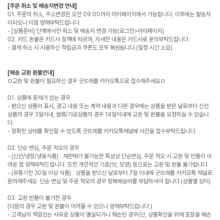
[주문 취소 및 배송지변경 안내]
01. 주문의 취소, 주소변경은 오전 09:00까지 마이페이지에서 가능합니다. 이후에는 발송처
리되오니 이점 양해부탁드립니다.
- [상품준비] 단계에서만 취소 및 배송지 변경 가능(로그인>마이페이지)
02. 카드 환불은 카드사 정책에 따르며, 자세한 내용은 카드사로 문의부탁드립니다.
- 결제 취소 시 사용하신 적립금과 쿠폰도 모두 복원됩니다.(일정 시간 소요)
[배송 교환 환불안내]
ㅁ교환 및 환불이 필요하신 경우 굿뜨래몰 카카오톡으로 접수해주세요ㅁ
01. 상품에 문제가 있는 경우
- 받으신 상품이 표시, 광고 내용 또는 계약 내용과 다른 경우에는 상품을 받은 날로부터 신선
상품의 경우 3일이내, 쌀류/가공상품의 경우 14일이내에 교환 및 환불을 요청하실 수 있습니
다
- 정확한 상태를 확인할 수 있도록 굿뜨래몰 카카오톡채널에 사진을 접수부탁드립니다.
02. 단순 변심, 주문 착오의 경우
- (신선/냉장/냉동식품) : 재판매가 불가능한 특성상 단순변심, 주문 착오 시 교환 및 반품이 어
려운 점 양해부탁드립니다. 또한 개인적인 기호(맛, 모양) 등으로는 교환 및 환불 불가합니다.
- (유통기한 30일 이상 식품) : 상품을 받으신 날로부터 7일 이내에 굿뜨래몰 카카오톡 채널로
문의해주세요. 단순 변심 및 주문 착오의 경우 왕복배송비를 부담하셔야 합니다.(상품별 상이)
03. 교환 반품이 불가한 경우
(다음의 경우 교환 및 환불이 어려울 수 있으니 양해부탁드립니다.)
- 고객님의 책임있는 사유로 상품이 멸실되거나 훼손된 경우(단, 상품확인을 위해 포장을 훼손