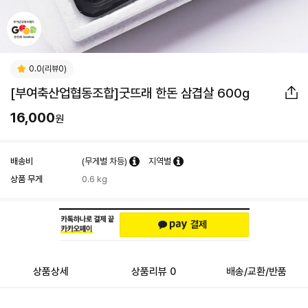
0.0(리뷰0)
[부여축산업협동조합]굿뜨래 한돈 삼겹살 600g
16,000
원
배송비
(무게별 차등)
지역별
상품 무게
0.6 kg
상품상세
상품리뷰 0
배송/교환/반품