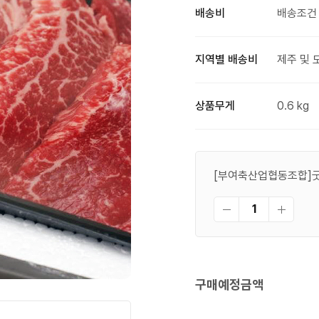
배송비
배송조건 
지역별 배송비
제주 및 
상품무게
0.6 kg
[부여축산업협동조합]굿뜨
구매예정금액