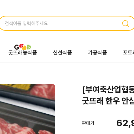
굿뜨래농식품
신선식품
가공식품
포토
[부여축산업협동
굿뜨래 한우 안심
62,
판매가