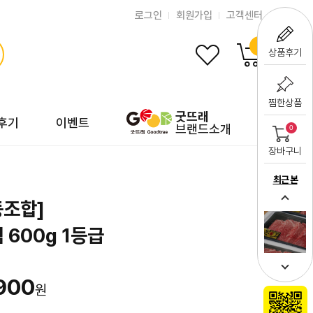
로그인
회원가입
고객센터
0
상품후기
찜한상품
굿뜨래
후기
이벤트
브랜드소개
0
장바구니
최근 본
조합]
 600g 1등급
900
원