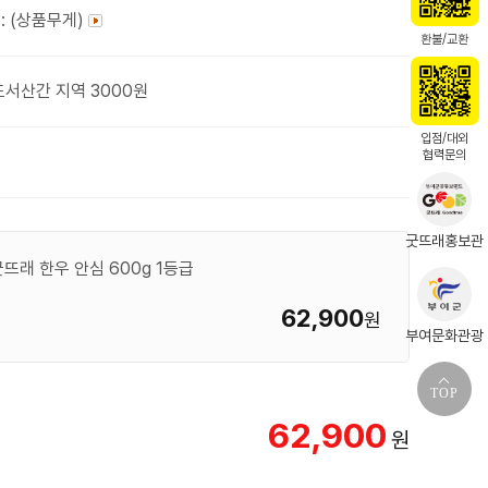
: (상품무게)
환불/교환
도서산간 지역 3000원
입점/대외
협력문의
굿뜨래홍보관
래 한우 안심 600g 1등급
62,900
원
부여문화관광
TOP
62,900
원